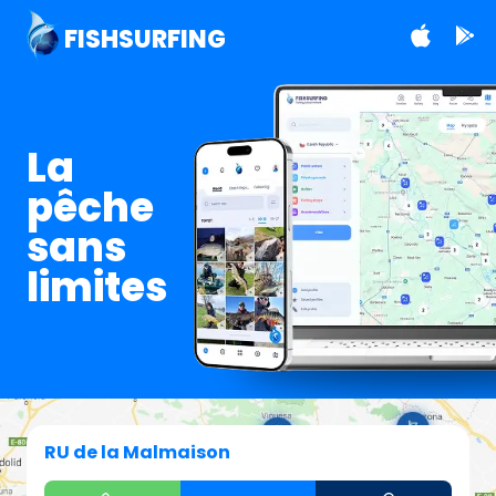
FISHSURFING
La
pêche
sans
limites
RU de la Malmaison