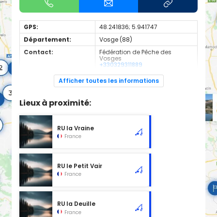
GPS:
48.241836; 5.941747
Département:
Vosge (88)
Contact:
Fédération de Pêche des
Vosges
+330329311889
Espèces de
Truite
Afficher toutes les informations
poissons:
1ere categorie
Lieux à proximité:
RU la Vraine
France
RU le Petit Vair
France
RU la Deuille
France