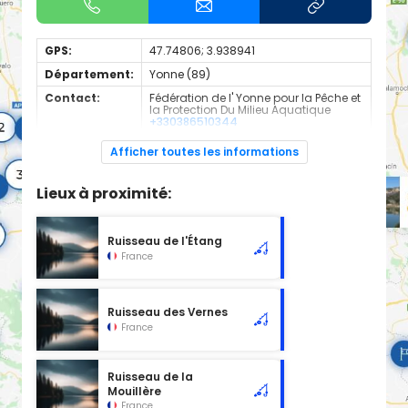
GPS:
47.74806; 3.938941
Département:
Yonne (89)
Contact:
Fédération de l' Yonne pour la Pêche et
la Protection Du Milieu Aquatique
+330386510344
Espèces de
Carnassier, carpe, poisson blanc
Afficher toutes les informations
poissons:
Cours d'eau classé en 2ème catégorie à l'emplacement
Lieux à proximité:
sélectionné, d'une longueur de 5.00 km.
Ruisseau de l'Étang
France
Ruisseau des Vernes
France
Ruisseau de la
Mouillère
France