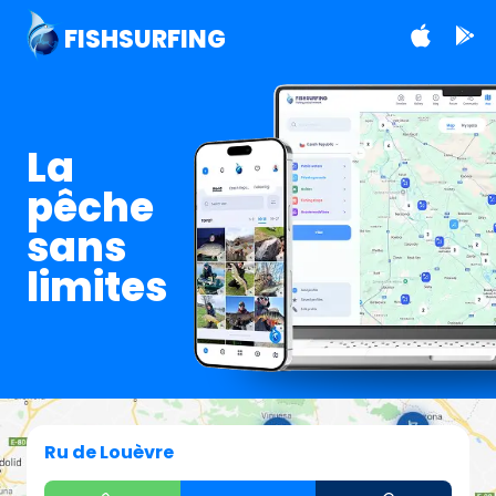
FISHSURFING
La
pêche
sans
limites
Ru de Louèvre