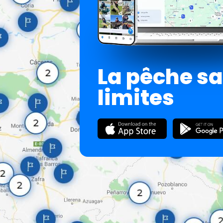
La pêche s
limites