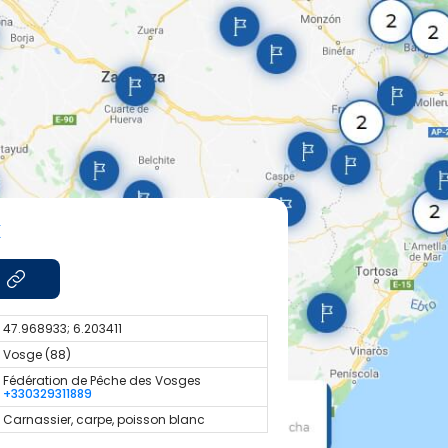
x
47.968933; 6.203411
Vosge (88)
Fédération de Pêche des Vosges
+330329311889
Carnassier, carpe, poisson blanc