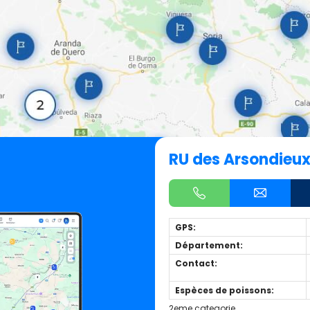
RU des Arsondieu
GPS:
Département:
Contact:
Espèces de poissons:
2eme categorie