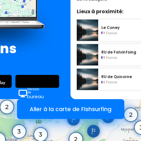
Lieux à proximité:
Le Coney
France
ans
RU de Falvinfoing
France
RU de Quicorne
France
Version
de
bureau
Aller à la carte de Fishsurfing