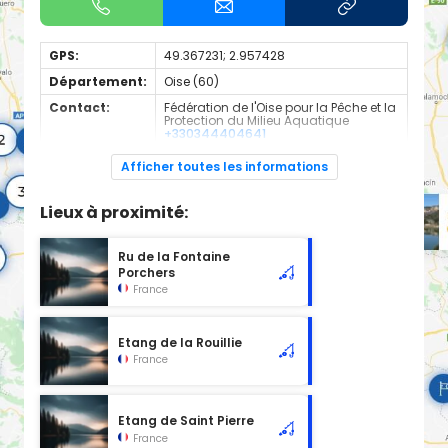
GPS:
49.367231; 2.957428
Département:
Oise (60)
Contact:
Fédération de l'Oise pour la Pêche et la
Protection du Milieu Aquatique
+330344404641
Espèces de
Carnassier, carpe, poisson blanc
Afficher toutes les informations
poissons:
Cours d'eau d'une longueur de 1.94 km classé en 2ème
Lieux à proximité:
catégorie piscicole à cet emplacement.
Ru de la Fontaine
Porchers
France
Etang de la Rouillie
France
Etang de Saint Pierre
France