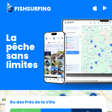
FISHSURFING
La
pêche
sans
limites
Ru des Prés de la Ville