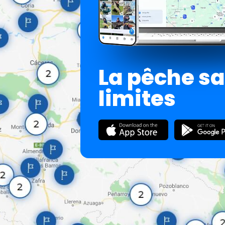
La pêche s
limites