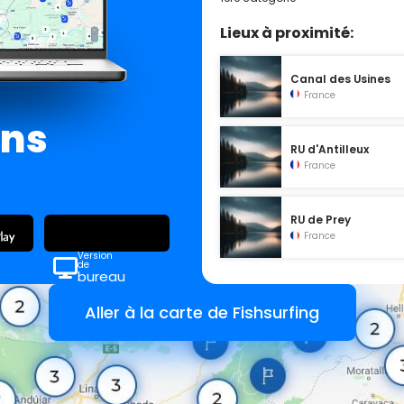
Lieux à proximité:
Canal des Usines
France
ans
RU d'Antilleux
France
RU de Prey
France
Version
de
bureau
Aller à la carte de Fishsurfing