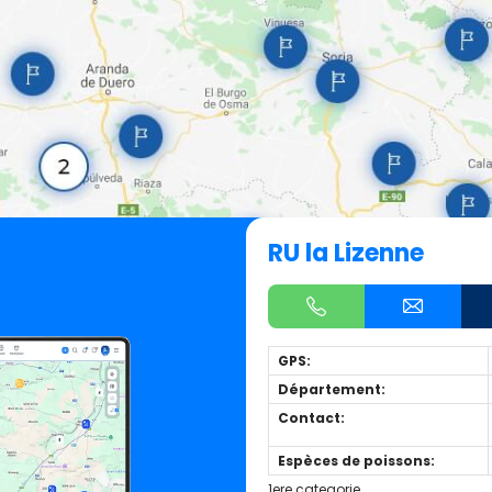
RU la Lizenne
GPS:
Département:
Contact:
Espèces de poissons:
1ere categorie