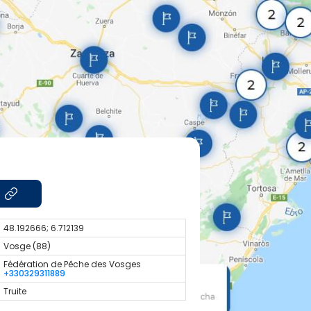
48.192666; 6.712139
Vosge (88)
Fédération de Pêche des Vosges
+330329311889
Truite