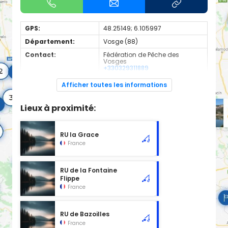
GPS:
48.25149; 6.105997
Département:
Vosge (88)
Contact:
Fédération de Pêche des
Vosges
+330329311889
Espèces de
Carnassier, carpe, poisson
Afficher toutes les informations
poissons:
blanc
2eme categorie
Lieux à proximité:
RU la Grace
France
RU de la Fontaine
Flippe
France
RU de Bazoilles
France