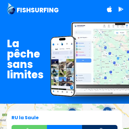
FISHSURFING
La
pêche
sans
limites
RU la Saule