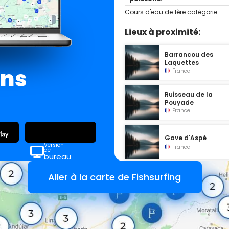
Cours d'eau de 1ère catégorie
Lieux à proximité:
Barrancou des
Laquettes
ans
France
Ruisseau de la
Pouyade
France
Gave d'Aspé
Version
France
de
bureau
Aller à la carte de Fishsurfing