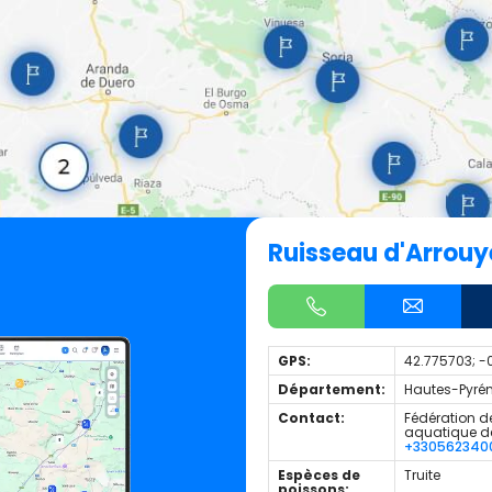
Ruisseau d'Arrouy
GPS:
42.775703; -
Département:
Hautes-Pyrén
Contact:
Fédération de
aquatique d
+330562340
Espèces de
Truite
poissons: