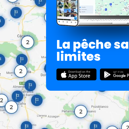
La pêche s
limites