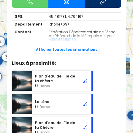
GPS:
45.481781; 4.794167
Département:
Rhône (69)
Contact:
Fédération Départementale de Pêche
du Rhône et de la Métropole de Lyon
+330472180180
Espèces de
Truite
Afficher toutes les informations
poissons:
Cours d'eau d'une longueur de 2.14 km classé en 1ère
Lieux à proximité:
catégorie piscicole à cet emplacement.
Plan d'eau de l'île de
la chèvre
France
La Lône
France
Plan d'eau de l'ïle de
la Chèvre
France