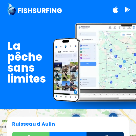
FISHSURFING
La
pêche
sans
limites
Ruisseau d'Aulin