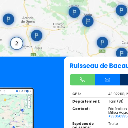
Ruisseau de Baca
GPS:
43.922101; 
Département:
Tarn (81)
Contact:
Fédération 
Milieu Aqu
+3305633
Espèces de
Truite
poissons: