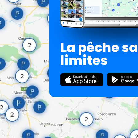
La pêche s
limites