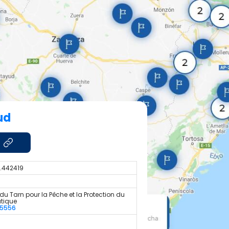
ud
2.442419
du Tarn pour la Pêche et la Protection du
atique
55556