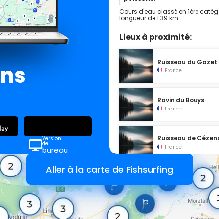
Cours d'eau classé en 1ère catég
longueur de 1.39 km.
Lieux à proximité:
Ruisseau du Gazet
ans
France
Ravin du Bouys
France
Ruisseau de Cézen
Version
de
France
bureau
Aller à la carte de Fishsurfing