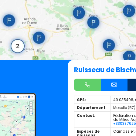
Ruisseau de Bisc
GPS:
49.035408; 
Département:
Moselle (57)
Contact:
Fédération d
du Milieu A
+33038762
Espèces de
Carnassier,
poissons: