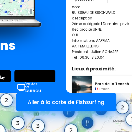
nom
RUISSEAU DE BISCHWALD
description
2ème catégorie | Domaine privé
Réciprocité URNE
OUI
ans
Informations AAPPMA
AAPPMA LELLING
Président : Julien SCHAAFF
Tél : 06.30.13.20.04
Lieux à proximité:
Version
Parc de la Tensch
de
France
bureau
Aller à la carte de Fishsurfing
Etang de Derrière
France
Domaine du