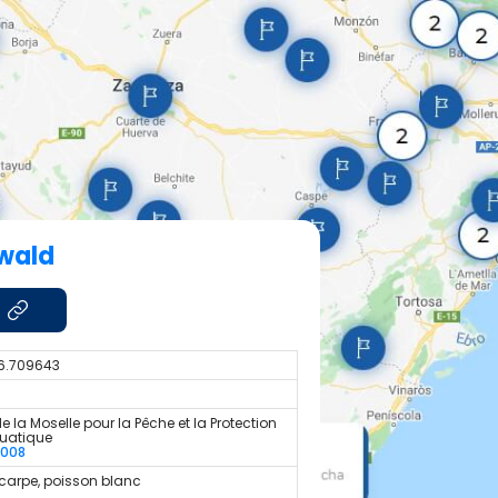
hwald
6.709643
e la Moselle pour la Pêche et la Protection
quatique
5008
 carpe, poisson blanc