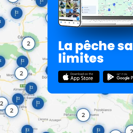
La pêche s
limites