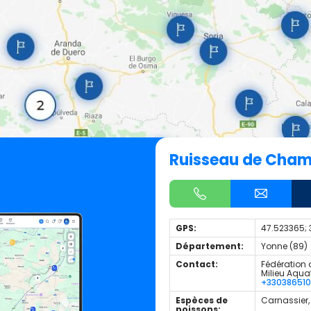
Ruisseau de Cha
GPS:
47.523365; 
Département:
Yonne (89)
Contact:
Fédération d
Milieu Aqua
+33038651
Espèces de
Carnassier,
poissons: