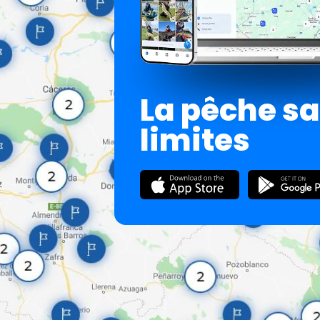
La pêche s
limites