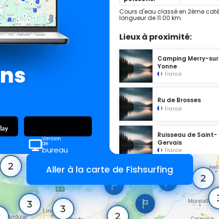
Cours d'eau classé en 2ème caté
longueur de 11.00 km.
Lieux à proximité:
Camping Merry-sur
ans
Yonne
France
Ru de Brosses
France
Ruisseau de Saint-
Version
Gervais
de
bureau
France
Aller à la carte de Fishsurfing