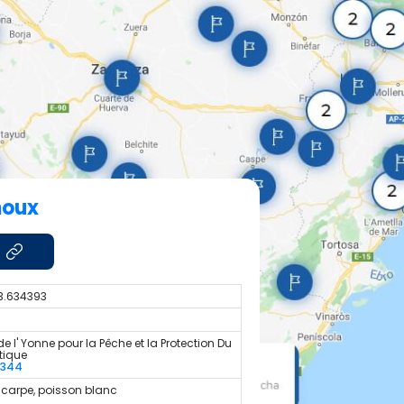
moux
3.634393
e l' Yonne pour la Pêche et la Protection Du
tique
0344
 carpe, poisson blanc