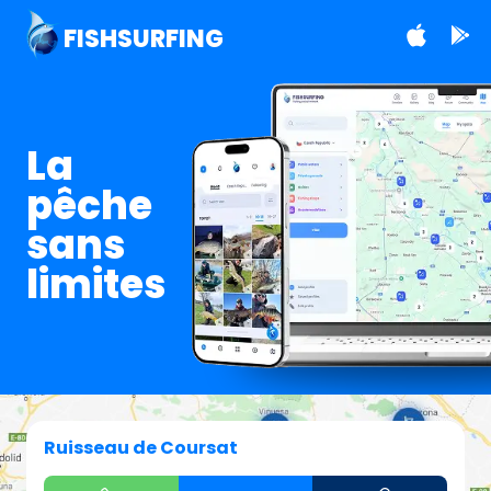
FISHSURFING
La
pêche
sans
limites
Ruisseau de Coursat