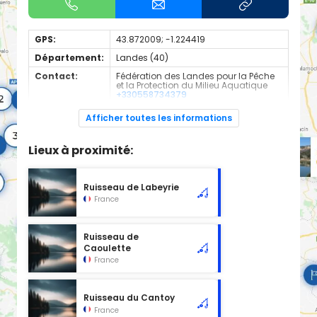
GPS:
43.872009; -1.224419
Département:
Landes (40)
Contact:
Fédération des Landes pour la Pêche
et la Protection du Milieu Aquatique
+330558734379
Espèces de
Truite Fario
Afficher toutes les informations
poissons:
Cours d'eau d'une longueur de 5.17 km classé en 1ère
Lieux à proximité:
catégorie piscicole à cet emplacement.
Ruisseau de Labeyrie
France
Ruisseau de
Caoulette
France
Ruisseau du Cantoy
France