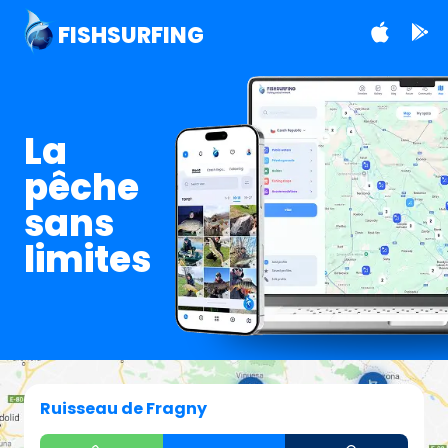
FISHSURFING
La
pêche
sans
limites
Ruisseau de Fragny