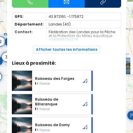
GPS:
43.873161; -1.175872
Département:
Landes (40)
Contact:
Fédération des Landes pour la Pêche
et la Protection du Milieu Aquatique
+330558734379
Espèces de
Truite Fario
Afficher toutes les informations
poissons:
Cours d'eau d'une longueur de 3.41 km classé en 1ère
Lieux à proximité:
catégorie piscicole à cet emplacement.
Ruisseau des Forges
France
Ruisseau de
Billaranque
France
Ruisseau de Domy
France