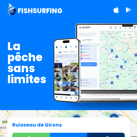
FISHSURFING
La
pêche
sans
limites
Ruisseau de Girons