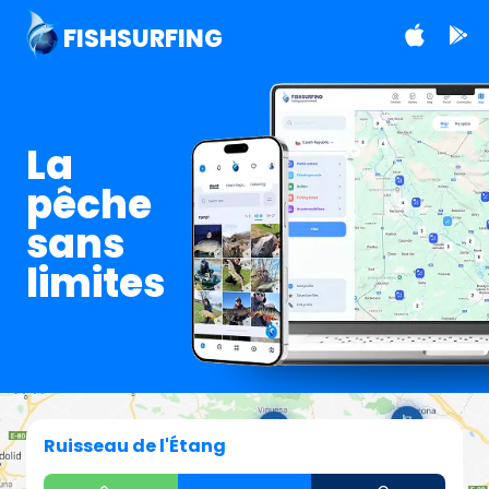
FISHSURFING
La
pêche
sans
limites
Ruisseau de l'Étang