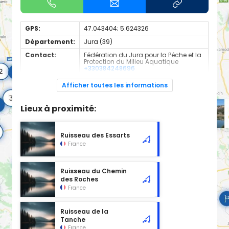
GPS:
47.043404; 5.624326
Département:
Jura (39)
Contact:
Fédération du Jura pour la Pêche et la
Protection du Milieu Aquatique
+330384248696
Espèces de
Truite
Afficher toutes les informations
poissons:
Cours d'eau d'une longueur de 0.82 km classé en 1ère
Lieux à proximité:
catégorie piscicole à cet emplacement.
Ruisseau des Essarts
France
Ruisseau du Chemin
des Roches
France
Ruisseau de la
Tanche
France