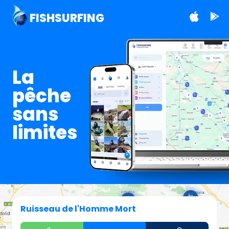
FISHSURFING
La
pêche
sans
limites
Ruisseau de l'Homme Mort