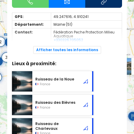
GPS:
49.247616; 4.910241
Département:
Marne (51)
Contact:
Fédération Peche Protection Milieu
Aquatique
+330326705052
Espèces de
Truite
Afficher toutes les informations
poissons:
Cours d'eau en 1ère catégorie
Lieux à proximité:
Ruisseau de la Noue
France
Ruisseau des Bièvres
France
Ruisseau de
Charlevaux
France