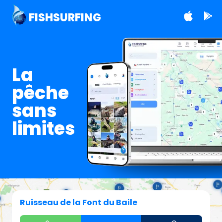
FISHSURFING
La
pêche
sans
limites
Ruisseau de la Font du Baile