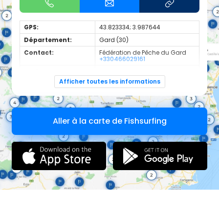
GPS:
43.823334; 3.987644
Département:
Gard (30)
Contact:
Fédération de Pêche du Gard
+330466029161
Espèces de
Carnassier, carpe, poisson
poissons:
blanc
Afficher toutes les informations
Cours d'eau d'une longueur de 2.21 km classé en 2ème
catégorie piscicole à cet emplacement.
Aller à la carte de Fishsurfing