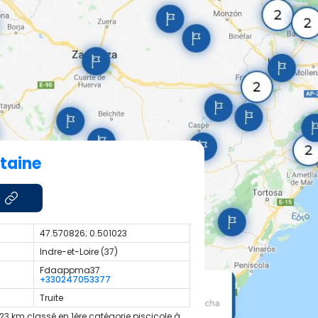
ntaine
47.570826; 0.501023
Indre-et-Loire (37)
Fdaappma37
+330247053377
Truite
23 km classé en 1ère catégorie piscicole à