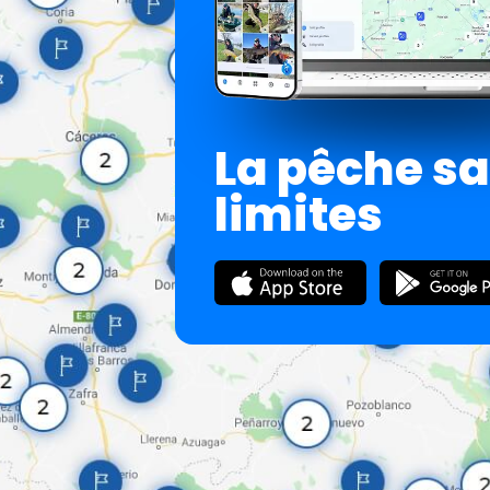
La pêche s
limites