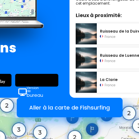
cet emplacement.
Lieux à proximité:
Ruisseau de la Duir
France
ans
Ruisseau de Luenn
France
La Clarie
France
Version
de
bureau
Aller à la carte de Fishsurfing