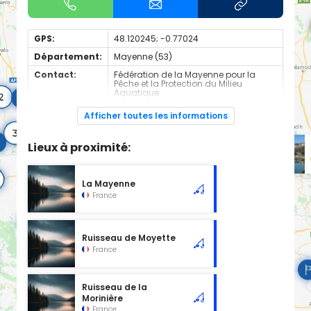
GPS:
48.120245; -0.77024
Département:
Mayenne (53)
Contact:
Fédération de la Mayenne pour la
Pêche et la Protection du Milieu
Aquatique
+330243691213
Afficher toutes les informations
Espèces de
Truite
poissons:
Lieux à proximité:
Cours d'eau de 1ère catégorie
La Mayenne
France
Ruisseau de Moyette
France
Ruisseau de la
Morinière
France