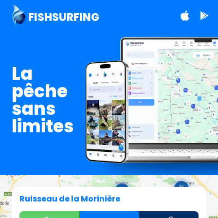
FISHSURFING
La
pêche
sans
limites
Ruisseau de la Morinière