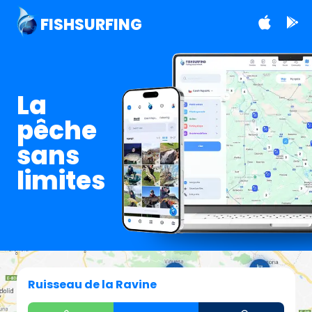
FISHSURFING
La
pêche
sans
limites
Ruisseau de la Ravine