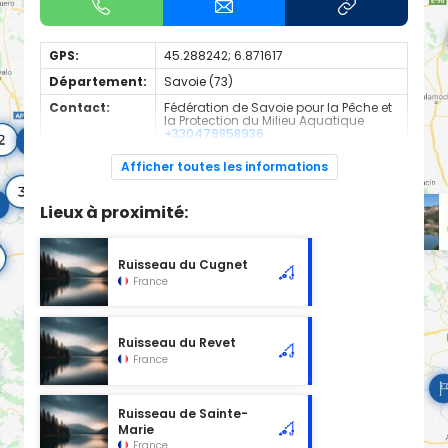
GPS:
45.288242; 6.871617
Département:
Savoie (73)
Contact:
Fédération de Savoie pour la Pêche et
la Protection du Milieu Aquatique
+330479858936
Espèces de
Truite
Afficher toutes les informations
poissons:
Cours d'eau d'une longueur de 2.08 km classé en 1ère
Lieux à proximité:
catégorie piscicole à cet emplacement.
Ruisseau du Cugnet
France
Ruisseau du Revet
France
Ruisseau de Sainte-
Marie
France