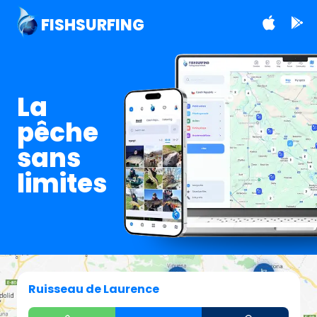
FISHSURFING
La
pêche
sans
limites
Ruisseau de Laurence