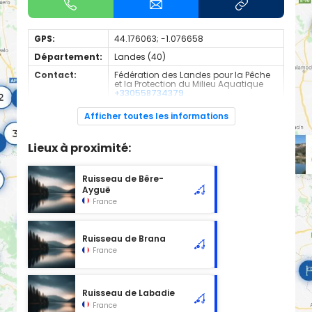
GPS:
44.176063; -1.076658
Département:
Landes (40)
Contact:
Fédération des Landes pour la Pêche
et la Protection du Milieu Aquatique
+330558734379
Espèces de
Truite Fario
Afficher toutes les informations
poissons:
Cours d'eau d'une longueur de 4 km classé en 1ère
Lieux à proximité:
catégorie piscicole à cet emplacement.
Ruisseau de Bêre-
Ayguë
France
Ruisseau de Brana
France
Ruisseau de Labadie
France