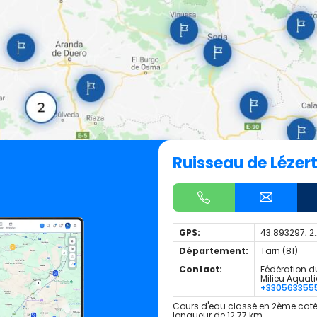
Ruisseau de Lézer
GPS:
43.893297; 2
Département:
Tarn (81)
Contact:
Fédération du
Milieu Aquat
+330563355
Cours d'eau classé en 2ème caté
longueur de 12.77 km.