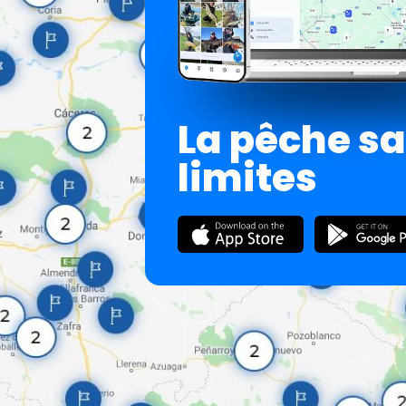
La pêche s
limites