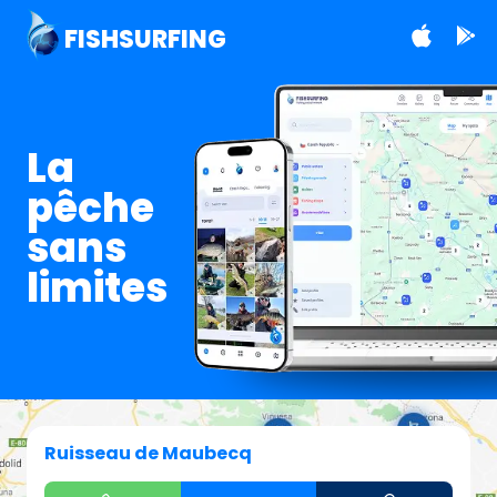
FISHSURFING
La
pêche
sans
limites
Ruisseau de Maubecq