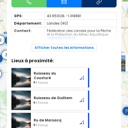
GPS:
43.651028; -1.318881
Département:
Landes (40)
Contact:
Fédération des Landes pour la Pêche
et la Protection du Milieu Aquatique
+330558734379
Espèces de
Carnassier, carpe, poisson blanc
Afficher toutes les informations
poissons:
Cours d'eau d'une longueur de 3.86 km classé en 2ème
Lieux à proximité:
catégorie piscicole à cet emplacement.
Ruisseau du
Cousturé
France
Ruisseau de Guilhem
France
Ru de Marsacq
France