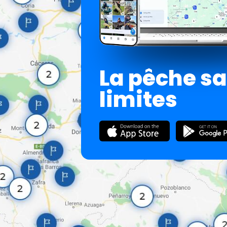
La pêche s
limites