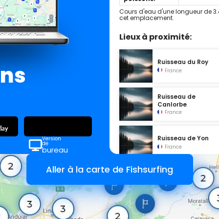
Cours d'eau d'une longueur de 3.
cet emplacement.
Lieux à proximité:
Ruisseau du Roy
ans
France
Ruisseau de
Canlorbe
France
Ruisseau de Yon
Version
de
France
bureau
Aller à la carte de Fishsurfing