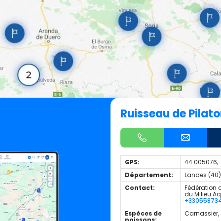
Ruisseau de Pilat
GPS:
44.005076;
Département:
Landes (40)
Contact:
Fédération d
du Milieu A
+33055873
Espèces de
Carnassier,
poissons: