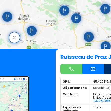
Ruisseau de Praz 
GPS:
45.426315;
Département:
Savoie (73)
Contact:
Fédération 
Milieu Aqua
+33047985
Espèces de
Truite
poissons: