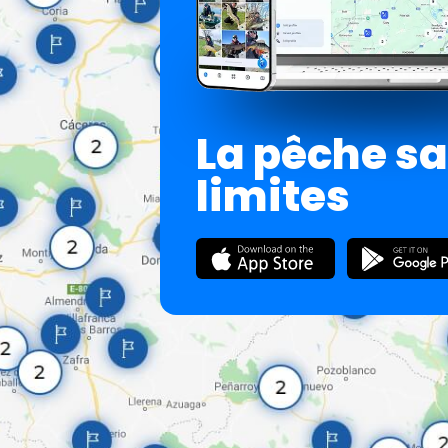
La pêche s
limites