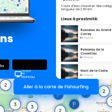
Cours d'eau classé en 1ère catég
longueur de 2.90 km.
Lieux à proximité:
Ruisseau du Grand
ans
Carrey
France
Ruisseau de la
Closettaz
France
Nant de la Caille
Version
de
France
bureau
Aller à la carte de Fishsurfing