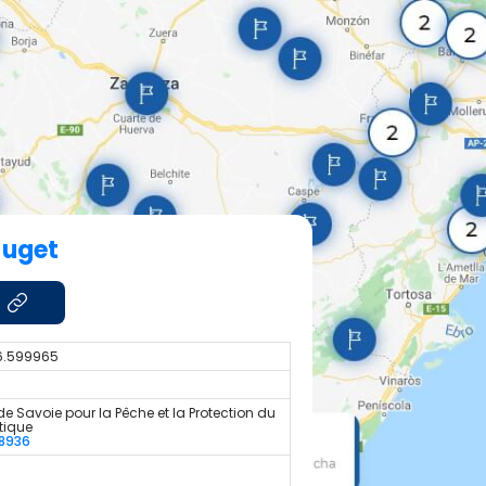
Juget
 6.599965
de Savoie pour la Pêche et la Protection du
tique
8936