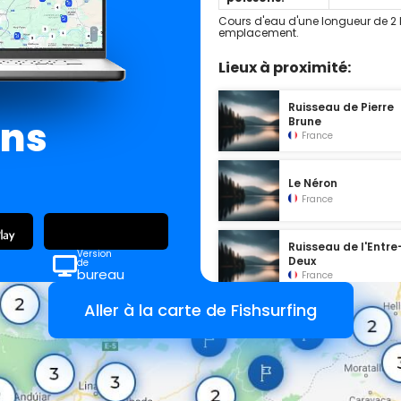
Cours d'eau d'une longueur de 2 k
emplacement.
Lieux à proximité:
Ruisseau de Pierre
ans
Brune
France
Le Néron
France
Ruisseau de l'Entre
Version
Deux
de
bureau
France
Aller à la carte de Fishsurfing