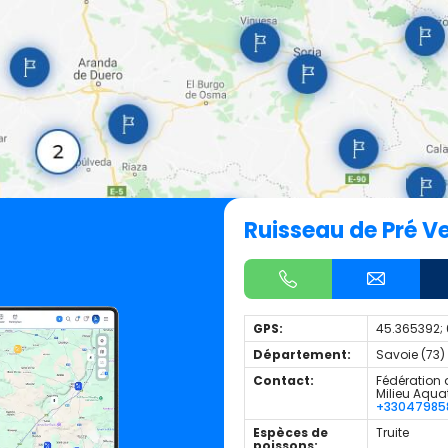
Ruisseau de Pré V
GPS:
45.365392; 
Département:
Savoie (73)
Contact:
Fédération 
Milieu Aqua
+33047985
Espèces de
Truite
poissons: