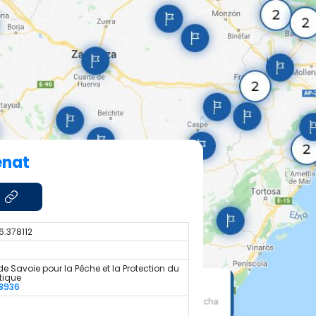
enat
6.378112
de Savoie pour la Pêche et la Protection du
tique
8936