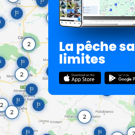
La pêche s
limites