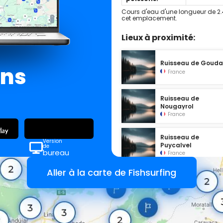
Cours d'eau d'une longueur de 2.
cet emplacement.
Lieux à proximité:
Ruisseau de Gouda
ans
France
Ruisseau de
Nougayrol
France
Ruisseau de
Version
Puycalvel
de
bureau
France
Aller à la carte de Fishsurfing