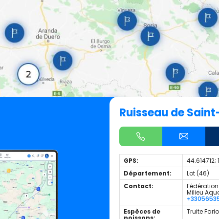
Ruisseau de Sain
GPS:
44.614712; 
Département:
Lot (46)
Contact:
Fédération 
Milieu Aqu
+3305653
Espèces de
Truite Fario
poissons: