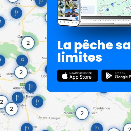
La pêche s
limites