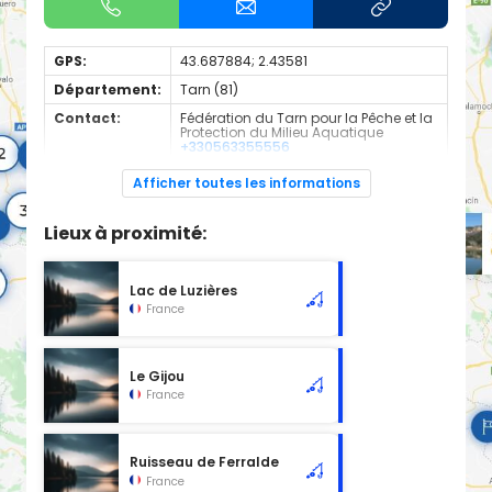
GPS:
43.687884; 2.43581
Département:
Tarn (81)
Contact:
Fédération du Tarn pour la Pêche et la
Protection du Milieu Aquatique
+330563355556
Espèces de
Truite
Afficher toutes les informations
poissons:
Cours d'eau classé en 1ère catégorie à l'emplacement
Lieux à proximité:
sélectionné, d'une longueur de 2.44 km.
Lac de Luzières
France
Le Gijou
France
Ruisseau de Ferralde
France