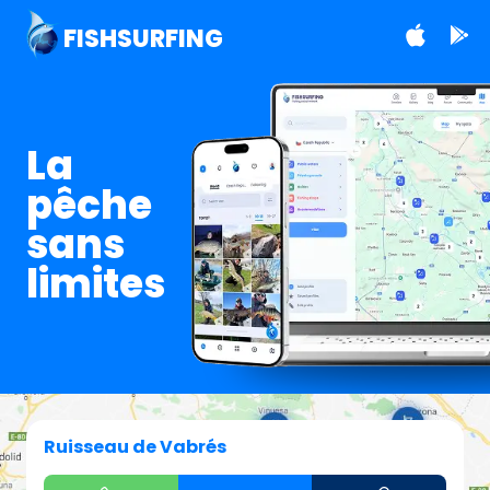
FISHSURFING
La
pêche
sans
limites
Ruisseau de Vabrés