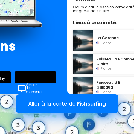
Cours d'eau classé en 2ème caté
longueur de 2.19 km.
Lieux à proximité:
La Garenne
ans
France
Ruisseau de Comb
Claire
France
Ruisseau d'En
Version
Guibaud
de
bureau
France
Aller à la carte de Fishsurfing