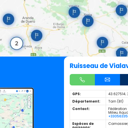
Ruisseau de Viala
GPS:
43.627514;
Département:
Tarn (81)
Contact:
Fédération 
Milieu Aqu
+3305633
Espèces de
Carnassier
poissons: