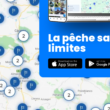
La pêche s
limites