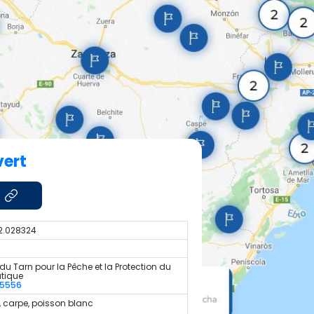
vert
 2.028324
du Tarn pour la Pêche et la Protection du
atique
55556
, carpe, poisson blanc