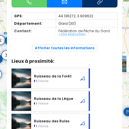
GPS:
44.136272; 3.909622
Département:
Gard (30)
Contact:
Fédération de Pêche du Gard
+330466029161
Espèces de
Carnassier, carpe, poisson
poissons:
blanc
Afficher toutes les informations
Cours d'eau d'une longueur de 1.15 km classé en 2ème
catégorie piscicole à cet emplacement.
Lieux à proximité:
Ruisseau de la Forêt
France
Ruisseau de la Lèque
France
Ruisseau des Rules
France