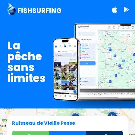
FISHSURFING
La
pêche
sans
limites
Ruisseau de Vieille Pesse