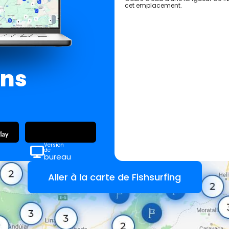
cet emplacement.
ans
Version
de
bureau
Aller à la carte de Fishsurfing