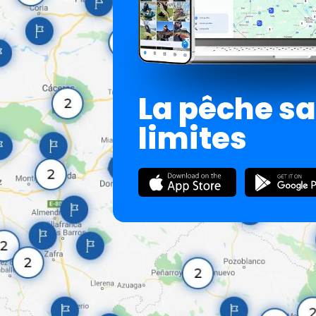
La pêche s
limites