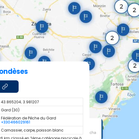
londèses
43.865204; 3.981207
Gard (30)
Fédération de Pêche du Gard
+330466029161
Carnassier, carpe, poisson blanc
26 km classé en 2ème catégorie piscicole à