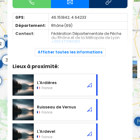
GPS:
46.151842; 4.64233
Département:
Rhône (69)
Contact:
Fédération Départementale de Pêche
du Rhône et de la Métropole de Lyon
+330472180180
Espèces de
Truite
Afficher toutes les informations
poissons:
Cours d'eau d'une longueur de 1.52 km classé en 1ère
Lieux à proximité:
catégorie piscicole à cet emplacement.
L'Ardières
France
Ruisseau de Vernus
France
L'Ardevel
France