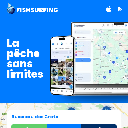
FISHSURFING
La
pêche
sans
limites
Ruisseau des Crots