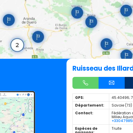
Ruisseau des Illar
GPS:
45.40496; 
Département:
Savoie (73)
Contact:
Fédération 
Milieu Aqua
+33047985
Espèces de
Truite
poissons: