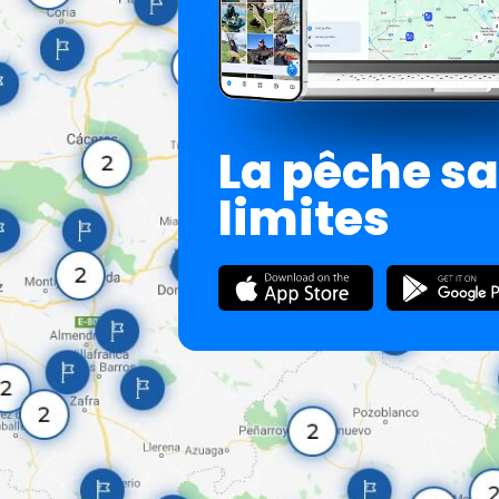
La pêche s
limites