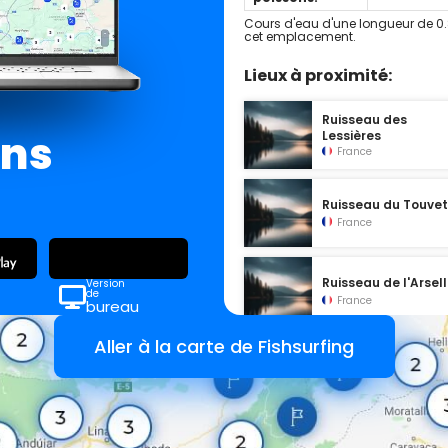
Cours d'eau d'une longueur de 0.
cet emplacement.
Lieux à proximité:
Ruisseau des
ans
Lessières
France
Ruisseau du Touve
France
Ruisseau de l'Arsel
Version
de
France
bureau
Aller à la carte de Fishsurfing