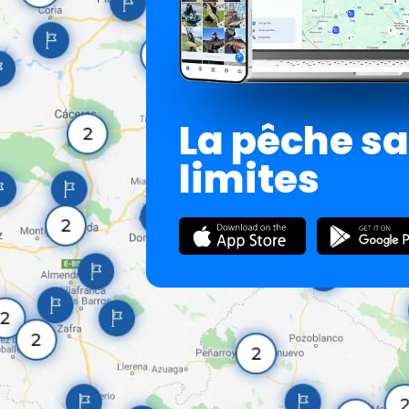
La pêche s
limites