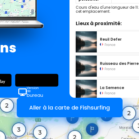
Cours d'eau d'une longueur de 11
cet emplacement.
Lieux à proximité:
Reuil Defer
ans
France
Ruisseau des Pierre
France
La Semence
Version
de
France
bureau
Aller à la carte de Fishsurfing