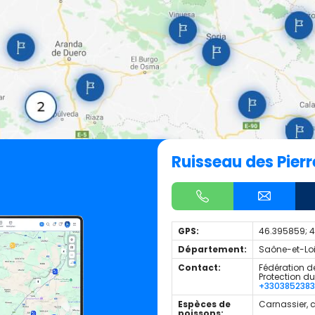
Ruisseau des Pierr
GPS:
46.395859; 
Département:
Saône-et-Loir
Contact:
Fédération de
Protection d
+330385238
Espèces de
Carnassier, 
poissons: