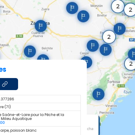
es
4.377286
e (71)
 Saône-et-Loire pour la Pêche et la
u Milieu Aquatique
300
carpe, poisson blanc