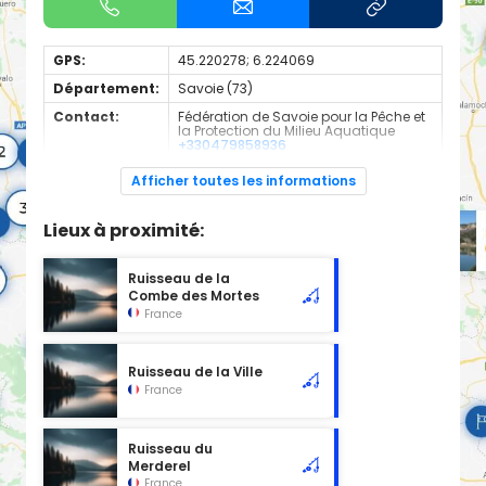
GPS:
45.220278; 6.224069
Département:
Savoie (73)
Contact:
Fédération de Savoie pour la Pêche et
la Protection du Milieu Aquatique
+330479858936
Espèces de
Truite
Afficher toutes les informations
poissons:
Cours d'eau d'une longueur de 2.21 km classé en 1ère
Lieux à proximité:
catégorie piscicole à cet emplacement.
Ruisseau de la
Combe des Mortes
France
Ruisseau de la Ville
France
Ruisseau du
Merderel
France