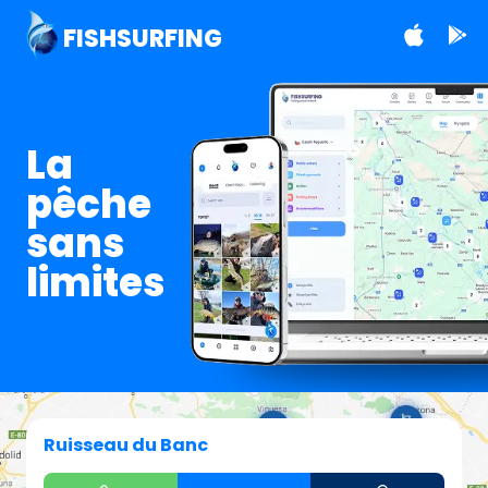
FISHSURFING
La
pêche
sans
limites
Ruisseau du Banc