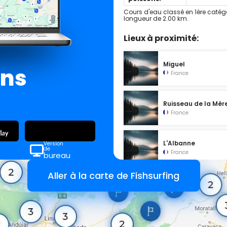
Cours d'eau classé en 1ère catég
longueur de 2.00 km.
Lieux à proximité:
Miguel
ans
France
Ruisseau de la Mèr
France
L'Albanne
Version
de
France
bureau
Aller à la carte de Fishsurfing