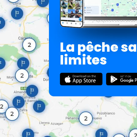
La pêche s
limites