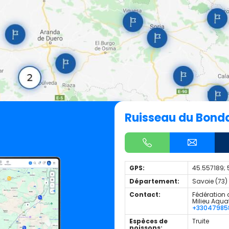
Ruisseau du Bond
GPS:
45.557189;
Département:
Savoie (73)
Contact:
Fédération 
Milieu Aqua
+33047985
Espèces de
Truite
poissons: