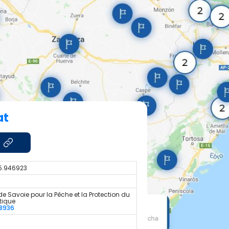
at
 5.946923
de Savoie pour la Pêche et la Protection du
tique
8936