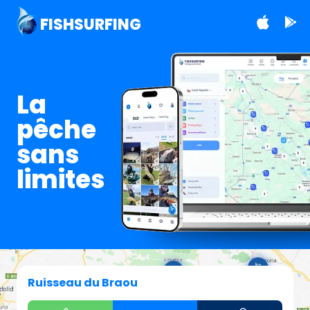
FISHSURFING
La
pêche
sans
limites
Ruisseau du Braou