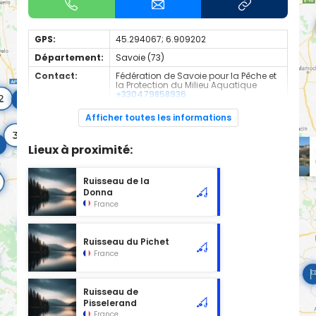
GPS:
45.294067; 6.909202
Département:
Savoie (73)
Contact:
Fédération de Savoie pour la Pêche et
la Protection du Milieu Aquatique
+330479858936
Espèces de
Truite
Afficher toutes les informations
poissons:
Cours d'eau d'une longueur de 4.78 km classé en 1ère
Lieux à proximité:
catégorie piscicole à cet emplacement.
Ruisseau de la
Donna
France
Ruisseau du Pichet
France
Ruisseau de
Pisselerand
France