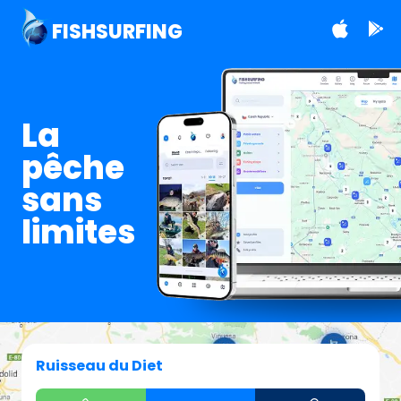
FISHSURFING
La
pêche
sans
limites
Ruisseau du Diet