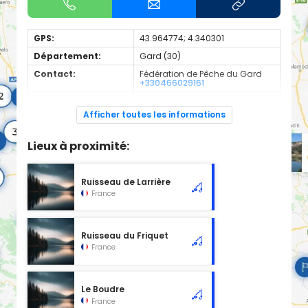
GPS:
43.964774; 4.340301
Département:
Gard (30)
Contact:
Fédération de Pêche du Gard
+330466029161
Espèces de
Carnassier, carpe, poisson
poissons:
blanc
Afficher toutes les informations
Cours d'eau d'une longueur de 4.93 km classé en 2ème
catégorie piscicole à cet emplacement.
Lieux à proximité:
Ruisseau de Larrière
France
Ruisseau du Friquet
France
Le Boudre
France