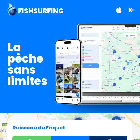
FISHSURFING
La
pêche
sans
limites
Ruisseau du Friquet