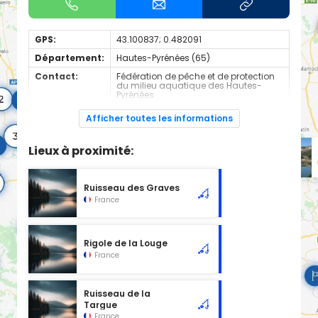
GPS:
43.100837; 0.482091
Département:
Hautes-Pyrénées (65)
Contact:
Fédération de pêche et de protection
du milieu aquatique des Hautes-
Pyrénées
+330562340036
Afficher toutes les informations
Espèces de
Carnassier, carpe, poisson blanc
poissons:
Lieux à proximité:
Cours d'eau de 2nd catégorie
Ruisseau des Graves
France
Rigole de la Louge
France
Ruisseau de la
Targue
France