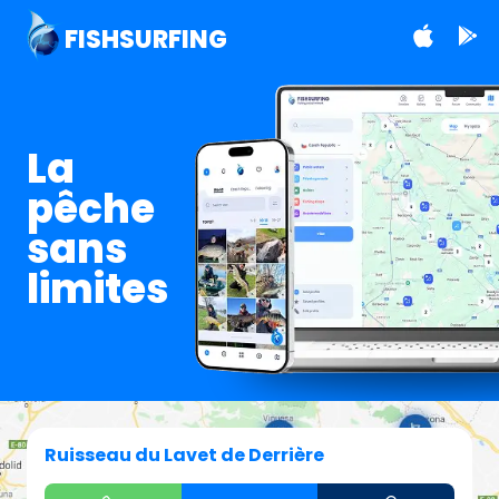
FISHSURFING
La
pêche
sans
limites
Ruisseau du Lavet de Derrière