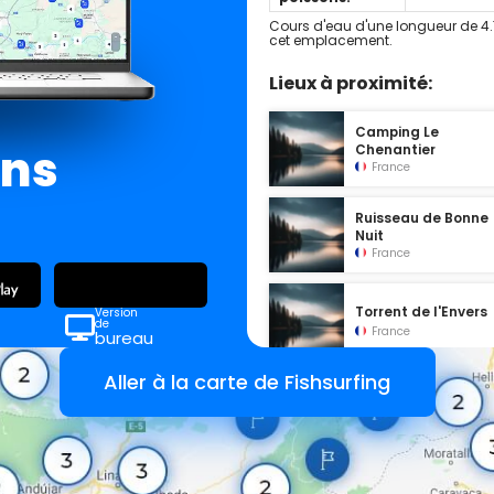
Cours d'eau d'une longueur de 4.
cet emplacement.
Lieux à proximité:
Camping Le
ans
Chenantier
France
Ruisseau de Bonne
Nuit
France
Torrent de l'Envers
Version
de
France
bureau
Aller à la carte de Fishsurfing