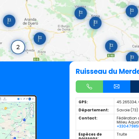
Ruisseau du Merde
GPS:
45.265334; 
Département:
Savoie (73)
Contact:
Fédération 
Milieu Aqua
+33047985
Espèces de
Truite
poissons: