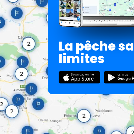
La pêche s
limites