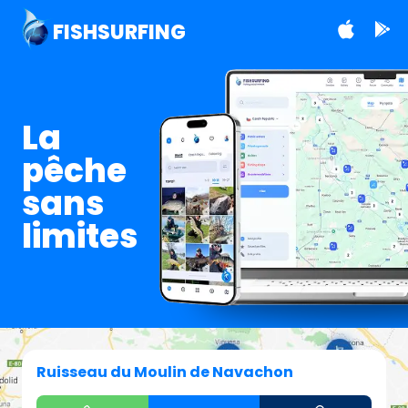
FISHSURFING
La
pêche
sans
limites
Ruisseau du Moulin de Navachon