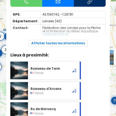
GPS:
43.590742; -1.29781
Département:
Landes (40)
Contact:
Fédération des Landes pour la Pêche
et la Protection du Milieu Aquatique
+330558734379
Espèces de
Carnassier, carpe, poisson blanc
Afficher toutes les informations
poissons:
Cours d'eau d'une longueur de 5.66 km classé en 2ème
Lieux à proximité:
catégorie piscicole à cet emplacement.
Ruisseau de Tarin
France
Ruisseau d'Arcans
France
Ru de Marsacq
France