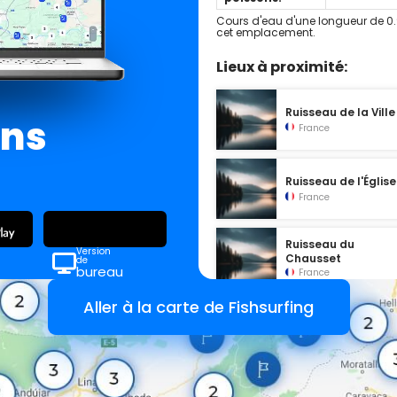
Cours d'eau d'une longueur de 0.
cet emplacement.
Lieux à proximité:
Ruisseau de la Ville
ans
France
Ruisseau de l'Église
France
Ruisseau du
Version
Chausset
de
bureau
France
Aller à la carte de Fishsurfing