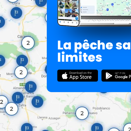
La pêche s
limites