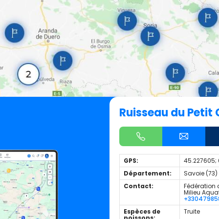
Ruisseau du Petit 
GPS:
45.227605;
Département:
Savoie (73)
Contact:
Fédération 
Milieu Aqua
+33047985
Espèces de
Truite
poissons: