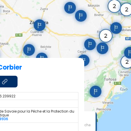
Corbier
 6.239922
de Savoie pour la Pêche et la Protection du
tique
8936