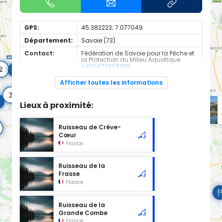
GPS:
45.382223; 7.077049
Département:
Savoie (73)
Contact:
Fédération de Savoie pour la Pêche et
la Protection du Milieu Aquatique
+330479858936
Espèces de
Truite
Afficher toutes les informations
poissons:
Cours d'eau d'une longueur de 2.57 km classé en 1ère
Lieux à proximité:
catégorie piscicole à cet emplacement.
Ruisseau de Crève-
Cœur
France
Ruisseau de la
Frasse
France
Ruisseau de la
Grande Combe
France