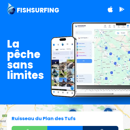
FISHSURFING
La
pêche
sans
limites
Ruisseau du Plan des Tufs