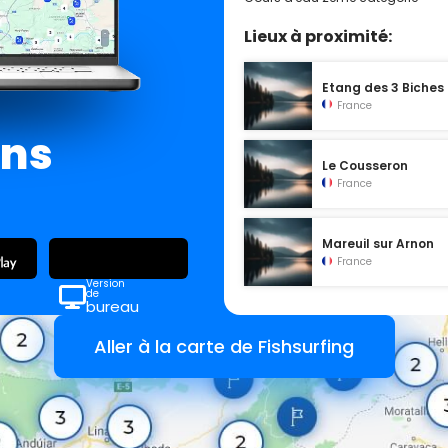
Lieux à proximité:
Etang des 3 Biches
France
ans
Le Cousseron
France
Mareuil sur Arnon
France
Version
de
bureau
Aller à la carte de Fishsurfing