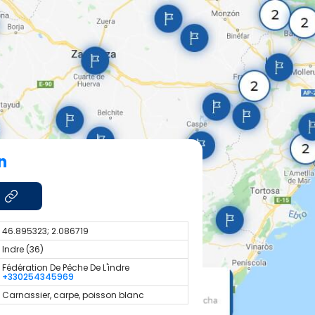
n
46.895323; 2.086719
Indre (36)
Fédération De Pêche De L'indre
+330254345969
Carnassier, carpe, poisson blanc