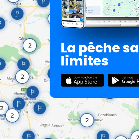
La pêche s
limites