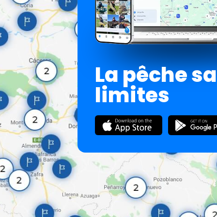
La pêche s
limites