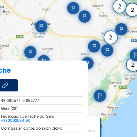
che
43.695577; 0.982777
Gers (32)
Fédération de Pêche du Gers
+330562634150
Carnassier, carpe, poisson blanc