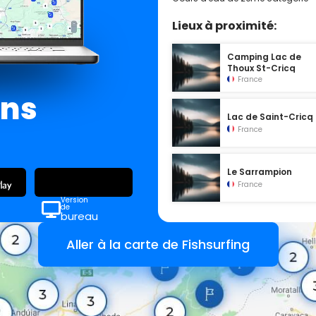
Lieux à proximité:
Camping Lac de
Thoux St-Cricq
France
ans
Lac de Saint-Cricq
France
Le Sarrampion
France
Version
de
bureau
Aller à la carte de Fishsurfing