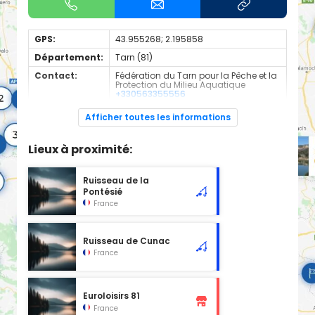
GPS:
43.955268; 2.195858
Département:
Tarn (81)
Contact:
Fédération du Tarn pour la Pêche et la
Protection du Milieu Aquatique
+330563355556
Espèces de
Carnassier, carpe, poisson blanc
Afficher toutes les informations
poissons:
Cours d'eau classé en 2ème catégorie à l'emplacement
Lieux à proximité:
sélectionné, d'une longueur de 1.51 km.
Ruisseau de la
Pontésié
France
Ruisseau de Cunac
France
Euroloisirs 81
France