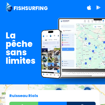
FISHSURFING
La
pêche
sans
limites
Ruisseau Riols