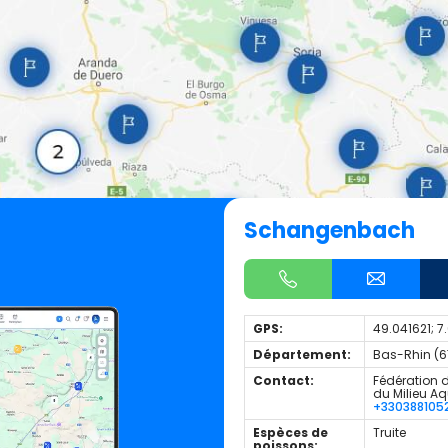
Schangenbach
GPS:
49.041621; 
Département:
Bas-Rhin (6
Contact:
Fédération d
du Milieu A
+330388105
Espèces de
Truite
poissons: