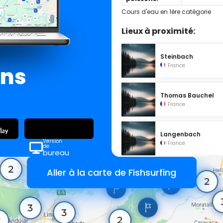
Cours d'eau en 1ère catégorie
Lieux à proximité:
Steinbach
France
ans
Thomas Bauchel
France
Langenbach
Version
France
de
bureau
Aller à la carte de Fishsurfing