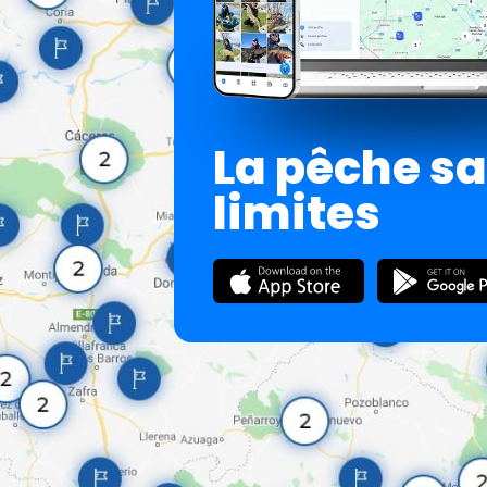
La pêche s
limites