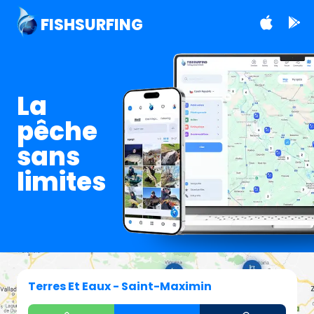
FISHSURFING
La
pêche
sans
limites
Terres Et Eaux - Saint-Maximin