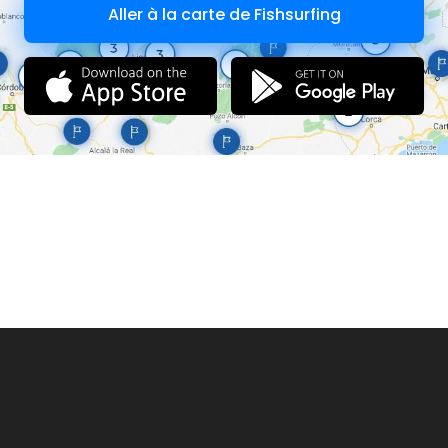
Aller à la carte de Fishsurfing