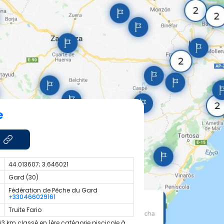
e
44.013607; 3.646021
Gard (30)
Fédération de Pêche du Gard
+330466029161
Truite Fario
3 km classé en 1ère catégorie piscicole à