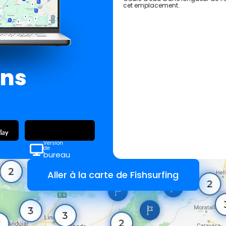
cet emplacement.
ans
Version
de
bureau
Aller à la carte de Fishsurfing