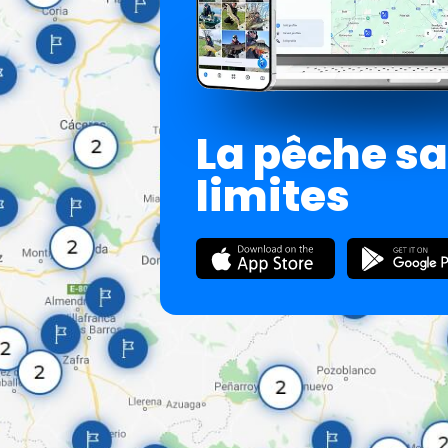
La pêche s
limites